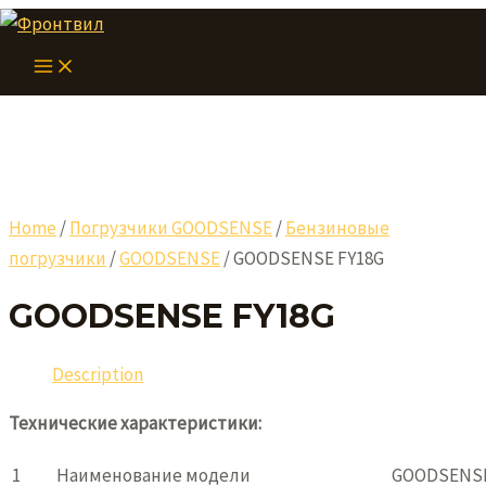
Перейти
к
MAIN
MENU
содержимому
Home
/
Погрузчики GOODSENSE
/
Бензиновые
погрузчики
/
GOODSENSE
/ GOODSENSE FY18G
GOODSENSE FY18G
Description
Технические характеристики:
1
Наименование модели
GOODSENSE