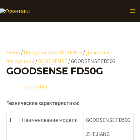
Перейти
к
MA
содержимому
ME
Home
/
Погрузчики GOODSENSE
/
Дизельные
погрузчики
/
GOODSENSE
/ GOODSENSE FD50G
GOODSENSE FD50G
Description
Технические характеристики:
1
Наименование модели
GOODSENSE FD50G
ZHEJIANG