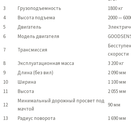
3
Грузоподъемность
1800 кг
4
Высота подъема
2000 — 60
5
Двигатель
Электрич
6
Модель двигателя
GOODSEN
Бесступе
7
Трансмиссия
скорости
8
Эксплуатационная масса
3 200 кг
9
Длина (без вил)
2 090 мм
10
Ширина
1 100 мм
11
Высота
2 055 мм
Минимальный дорожный просвет под
12
90 мм
мачтой
13
Радиус поворота
1 690 мм