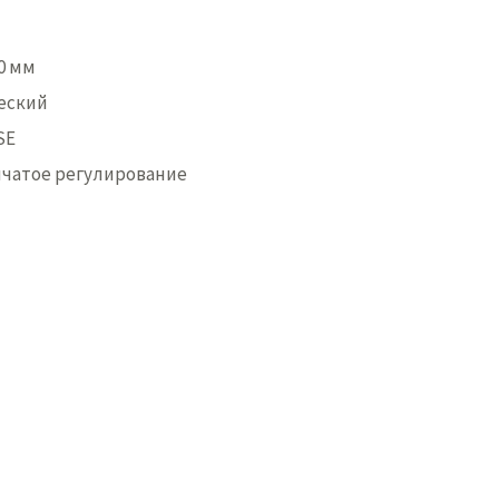
00 мм
еский
SE
нчатое регулирование